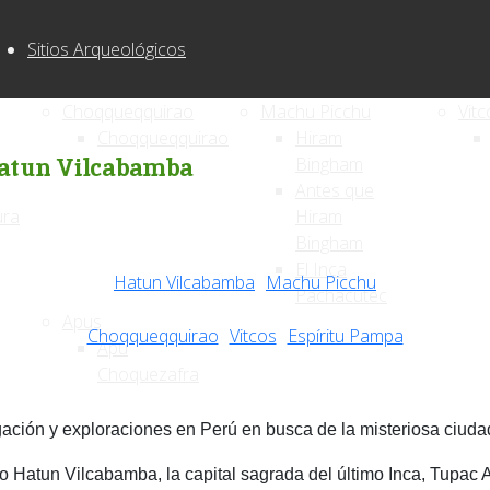
Sitios Arqueológicos
Choqqueqquirao
Machu Picchu
Vitc
Choqqueqquirao
Hiram
atun Vilcabamba
Bingham
Antes que
ura
Hiram
Bingham
El Inca
Hatun Vilcabamba
Machu Picchu
Pachacutec
Apus
Choqqueqquirao
Vitcos
Espíritu Pampa
Apu
Choquezafra
igación y exploraciones en Perú en busca de la misteriosa
ciuda
o Hatun
Vilcabamba, la capital sagrada del último Inca,
Tupac 