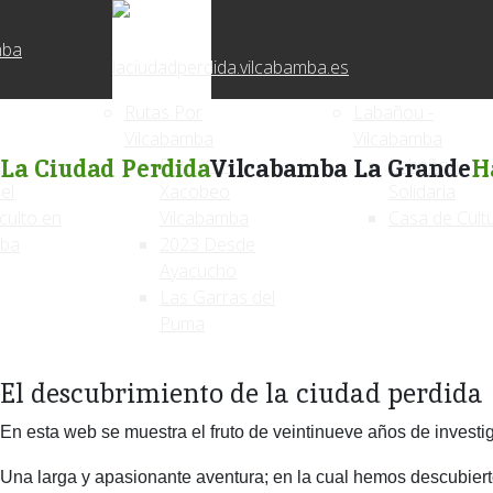
mba
Rutas Por
Labañou -
Vilcabamba
Vilcabamba
a,
La Ciudad Perdida
Ruta XV -
Vilcabamba La Grande
Labañou
H
 el
Xacobeo
Solidaria
culto en
Vilcabamba
Casa de Cult
mba
2023 Desde
Ayacucho
Las Garras del
Puma
El descubrimiento de la ciudad perdida
En esta web se muestra el fruto de veintinueve años de invest
Una larga y apasionante aventura; en la cual
hemos descubiert