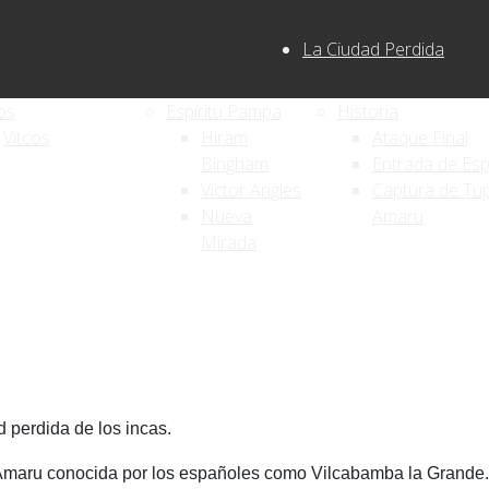
La Ciudad Perdida
os
Espíritu Pampa
Historia
Vitcos
Hiram
Ataque Final
Bingham
Entrada de Es
Víctor Angles
Captura de Tu
Nueva
Amaru
Mirada
d perdida de los incas
.
Amaru
conocida por los españoles como
Vilcabamba la Grande
.