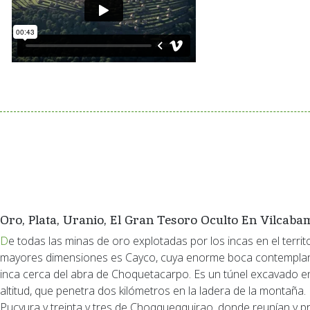
Oro, Plata, Uranio, El Gran Tesoro Oculto En Vilcab
De todas las minas de oro explotadas por los incas en el territorio de Vilcabamba, la de
mayores dimensiones es Cayco, cuya enorme boca contemplan 
inca cerca del abra de Choquetacarpo. Es un túnel excavado en
altitud, que penetra dos kilómetros en la ladera de la montaña. 
Pucyura y treinta y tres de Choqqueqquirao, donde reunían y pr