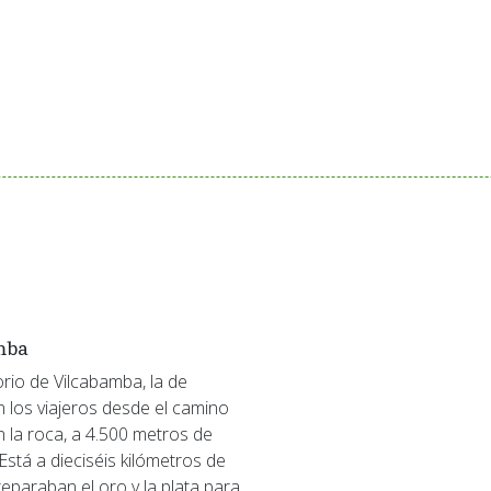
amba
los viajeros desde el camino
 la roca, a 4.500 metros de
Está a dieciséis kilómetros de
eparaban el oro y la plata para