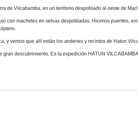
erra de
Vilcabamba
, en un territorio despoblado al oeste de
Mach
aso con machetes en selvas despobladas. Hicimos puentes, exca
cóptero.
ica, y vemos que allí están los andenes y recintos de Hatun Vil
te gran descubrimiento. Es la expedición
HATUN VILCABAMBA