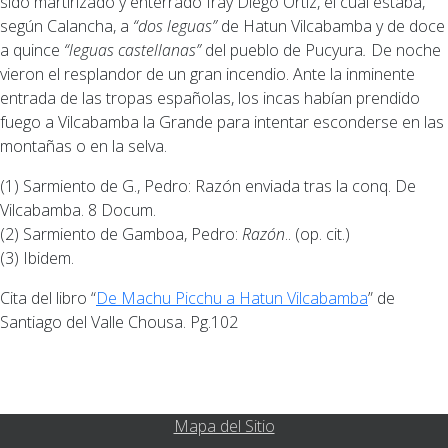
sido martirizado y enterrado fray Diego Ortiz, el cual estaba,
según Calancha, a
“dos leguas”
de Hatun Vilcabamba y de doce
a quince
“leguas castellanas”
del pueblo de Pucyura
.
De noche
vieron el resplandor de un gran incendio. Ante la inminente
entrada de las tropas españolas, los incas habían prendido
fuego a Vilcabamba la Grande para intentar esconderse en las
montañas o en la selva.
(1) Sarmiento de G., Pedro: Razón enviada tras la conq. De
Vilcabamba. 8 Docum.
(2) Sarmiento de Gamboa, Pedro:
Razón
.. (op. cit.)
(3) Ibidem.
Cita del libro “
De Machu Picchu a Hatun Vilcabamba
” de
Santiago del Valle Chousa. Pg.102
Mapa del Sitio