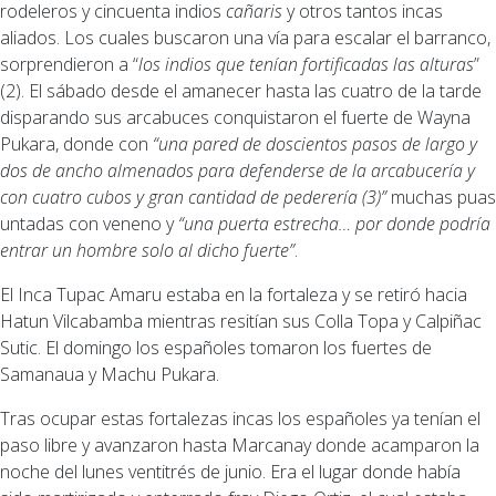
rodeleros y cincuenta indios
cañaris
y otros tantos incas
aliados. Los cuales buscaron una vía para escalar el barranco,
sorprendieron a “
los indios que tenían fortificadas las alturas
”
(2). El sábado desde el amanecer hasta las cuatro de la tarde
disparando sus arcabuces conquistaron el fuerte de Wayna
Pukara, donde con
“una pared de doscientos pasos de largo y
dos de ancho almenados para defenderse de la arcabucería y
con cuatro cubos y gran cantidad de pederería (3)”
muchas puas
untadas con veneno y
“una puerta estrecha… por donde podría
entrar un hombre solo al dicho fuerte”
.
El Inca Tupac Amaru estaba en la fortaleza y se retiró hacia
Hatun Vilcabamba mientras resitían sus Colla Topa y Calpiñac
Sutic. El domingo los españoles tomaron los fuertes de
Samanaua y Machu Pukara.
Tras ocupar estas fortalezas incas los españoles ya tenían el
paso libre y avanzaron hasta Marcanay donde acamparon la
noche del lunes ventitrés de junio. Era el lugar donde había