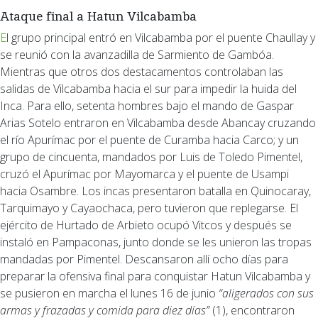
Ataque final a Hatun Vilcabamba
El grupo principal entró en Vilcabamba por el puente Chaullay y
se reunió con la avanzadilla de Sarmiento de Gambóa.
Mientras que otros dos destacamentos controlaban las
salidas de Vilcabamba hacia el sur para impedir la huida del
Inca. Para ello, setenta hombres bajo el mando de Gaspar
Arias Sotelo entraron en Vilcabamba desde Abancay cruzando
el río Apurímac por el puente de Curamba hacia Carco; y un
grupo de cincuenta, mandados por Luis de Toledo Pimentel,
cruzó el Apurímac por Mayomarca y el puente de Usampi
hacia Osambre. Los incas presentaron batalla en Quinocaray,
Tarquimayo y Cayaochaca, pero tuvieron que replegarse. El
ejército de Hurtado de Arbieto ocupó Vitcos y después se
instaló en Pampaconas, junto donde se les unieron las tropas
mandadas por Pimentel. Descansaron allí ocho días para
preparar la ofensiva final para conquistar Hatun Vilcabamba y
se pusieron en marcha el lunes 16 de junio
“aligerados con sus
armas y frazadas y comida para diez días”
(1), encontraron