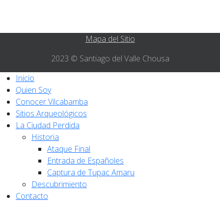
Mapa del Sitio
2023 © Santiago del Valle Chousa
Inicio
Quien Soy
Conocer Vilcabamba
Sitios Arqueológicos
La Ciudad Perdida
Historia
Ataque Final
Entrada de Españoles
Captura de Tupac Amaru
Descubrimiento
Contacto