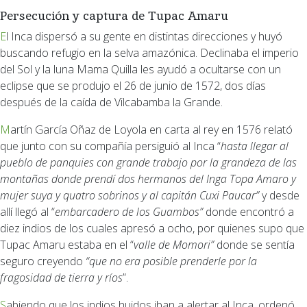
Persecución y captura de Tupac Amaru
El Inca dispersó a su gente en distintas direcciones y huyó
buscando refugio en la selva amazónica. Declinaba el imperio
del Sol y la luna Mama Quilla les ayudó a ocultarse con un
eclipse que se produjo el 26 de junio de 1572, dos días
después de la caída de Vilcabamba la Grande.
Martín García Oñaz de Loyola en carta al rey en 1576 relató
que junto con su compañía persiguió al Inca “
hasta llegar al
pueblo de panquies con grande trabajo por la grandeza de las
montañas donde prendí dos hermanos del Inga Topa Amaro y
mujer suya y quatro sobrinos y al capitán Cuxi Paucar”
y desde
allí llegó al “
embarcadero de los Guambos”
donde encontró a
diez indios de los cuales apresó a ocho, por quienes supo que
Tupac Amaru estaba en el “
valle de Momori”
donde se sentía
seguro creyendo
“que no era posible prenderle por la
fragosidad de tierra y ríos
”.
Sabiendo que los indios huidos iban a alertar al Inca, ordenó