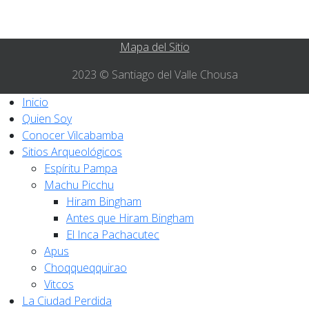
Mapa del Sitio
2023 © Santiago del Valle Chousa
Inicio
Quien Soy
Conocer Vilcabamba
Sitios Arqueológicos
Espíritu Pampa
Machu Picchu
Hiram Bingham
Antes que Hiram Bingham
El Inca Pachacutec
Apus
Choqqueqquirao
Vitcos
La Ciudad Perdida