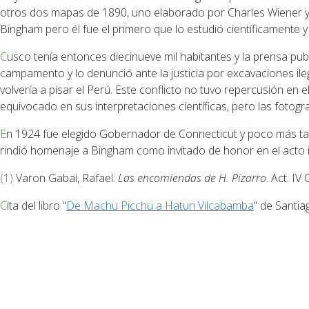
otros dos mapas de 1890, uno elaborado por Charles Wiener y 
Bingham pero él fue el primero que lo estudió científicamente y
Cusco tenía entonces diecinueve mil habitantes y la prensa publicó protestas y denuncias contra Bingham. El Instituto Histórico del Cusco envió una comisión de inspección a su
campamento y lo denunció ante la justicia por excavaciones ile
volvería a pisar el Perú. Este conflicto no tuvo repercusión en
equivocado en sus interpretaciones científicas, pero las fotogr
En 1924 fue elegido Gobernador de Connecticut y poco más tarde senador. En 1929 llegó el tren al pie de Machu Picchu y la afluencia de visitantes fue creciente. En 1948 el gobierno Perú
rindió homenaje a Bingham como invitado de honor en el acto 
(1) Varon Gabai, Rafael:
Las encomiendas de H. Pizarro
. Act. IV
Cita del libro “
De Machu Picchu a Hatun Vilcabamba
” de Santia