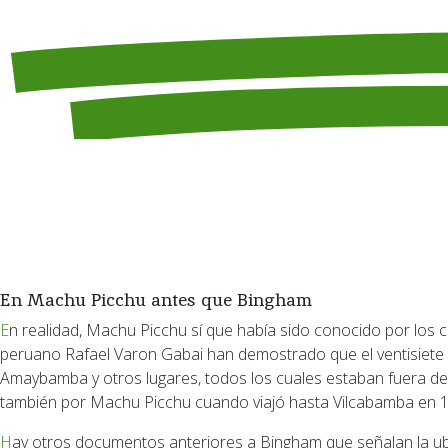
En Machu Picchu antes que Bingham
En realidad, Machu Picchu sí que había sido conocido por los conquistadores españoles y fue concedido como encomienda, a Hernando Pizarro. Documentos publicados por el historiador
peruano Rafael Varon Gabai han demostrado que el ventisiete d
Amaybamba y otros lugares, todos los cuales estaban fuera de
también por Machu Picchu cuando viajó hasta Vilcabamba en 15
Hay otros documentos anteriores a Bingham que señalan la ubicación de Machu Picchu. Además de los mapas de Göring y Raimondi, ya citados, Machu Picchu estaba ya representado en