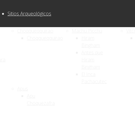
Sitios Arqueológicos
Choqqueqquirao
Machu Picchu
Vitc
Choqqueqquirao
Hiram
Bingham
Antes que
ura
Hiram
Bingham
El Inca
Pachacutec
Apus
Apu
Choquezafra