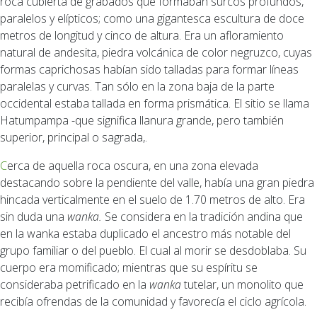
roca cubierta de grabados que formaban surcos profundos,
paralelos y elípticos; como una gigantesca escultura de doce
metros de longitud y cinco de altura. Era un afloramiento
natural de andesita, piedra volcánica de color negruzco, cuyas
formas caprichosas habían sido talladas para formar líneas
paralelas y curvas. Tan sólo en la zona baja de la parte
occidental estaba tallada en forma prismática. El sitio se llama
Hatumpampa ­-que significa llanura grande, pero también
superior, principal o sagrada,.
Cerca de aquella roca oscura, en una zona elevada
destacando sobre la pendiente del valle, había una gran piedra
hincada verticalmente en el suelo de 1.70 metros de alto. Era
sin duda una
wanka.
Se considera en la tradición andina que
en la wanka estaba duplicado el ancestro más notable del
grupo familiar o del pueblo. El cual al morir se desdoblaba. Su
cuerpo era momificado; mientras que su espíritu se
consideraba petrificado en la
wanka
tutelar, un monolito que
recibía ofrendas de la comunidad y favorecía el ciclo agrícola.