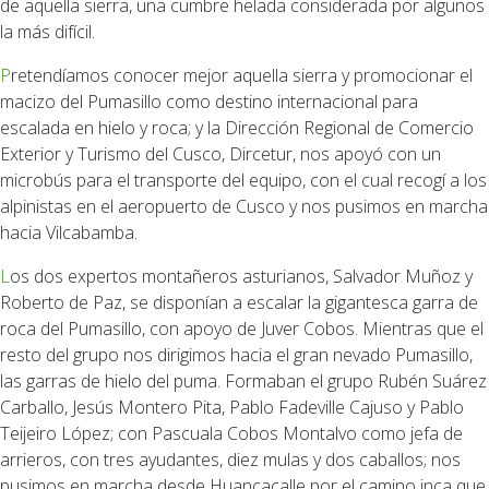
de aquella sierra, una cumbre helada considerada por algunos
la más difícil.
Pretendíamos conocer mejor aquella sierra y promocionar el
macizo del Pumasillo como destino internacional para
escalada en hielo y roca; y la Dirección Regional de Comercio
Exterior y Turismo del Cusco, Dircetur, nos apoyó con un
microbús para el transporte del equipo, con el cual recogí a los
alpinistas en el aeropuerto de Cusco y nos pusimos en marcha
hacia Vilcabamba.
Los dos expertos montañeros asturianos, Salvador Muñoz y
Roberto de Paz, se disponían a escalar la gigantesca garra de
roca del Pumasillo, con apoyo de Juver Cobos. Mientras que el
resto del grupo nos dirigimos hacia el gran nevado Pumasillo,
las garras de hielo del puma. Formaban el grupo Rubén Suárez
Carballo, Jesús Montero Pita, Pablo Fadeville Cajuso y Pablo
Teijeiro López; con Pascuala Cobos Montalvo como jefa de
arrieros, con tres ayudantes, diez mulas y dos caballos; nos
pusimos en marcha desde Huancacalle por el camino inca que