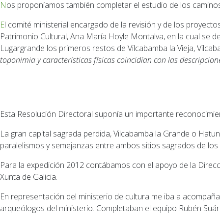
Nos proponíamos también completar el estudio de los caminos 
El comité ministerial encargado de la revisión y de los proyectos arqueológicos aprobó nuestro proyecto con Resolución Directoral Nº 616-2012 firmada por la Directora General de
Patrimonio Cultural, Ana María Hoyle Montalva, en la cual se d
Lugargrande los primeros restos de Vilcabamba la Vieja, Vilca
toponimia y características físicas coincidían con las descripcion
Esta Resolución Directoral suponía un importante reconocimiento
La gran capital sagrada perdida, Vilcabamba la Grande o Hatun 
paralelismos y semejanzas entre ambos sitios sagrados de los 
Para la expedición 2012 contábamos con el apoyo de la Direcci
Xunta de Galicia.
En representación del ministerio de cultura me iba a acompaña
arqueólogos del ministerio. Completaban el equipo Rubén Suárez