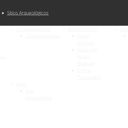
Sitios Arqueológicos
Choqqueqquirao
Machu Picchu
Vitc
Choqqueqquirao
Hiram
Bingham
Antes que
ura
Hiram
Bingham
El Inca
Pachacutec
Apus
Apu
Choquezafra