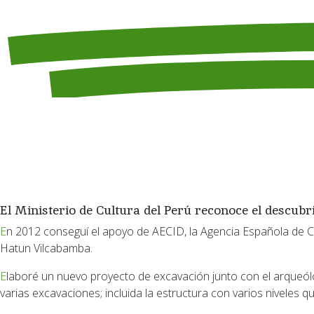
El Ministerio de Cultura del Perú reconoce el descubr
En 2012 conseguí el apoyo de AECID, la Agencia Española de Cooperación Internacional para el Desarrollo del gobierno de España, para continuar la investigación y las excavaciones en
Hatun Vilcabamba.
Elaboré un nuevo proyecto de excavación junto con el arqueólogo cusqueño Hugo Hancco y solicitamos al ministerio de cultura del Perú la preceptiva autorización. Se trataba de realizar
varias excavaciones; incluida la estructura con varios niveles q