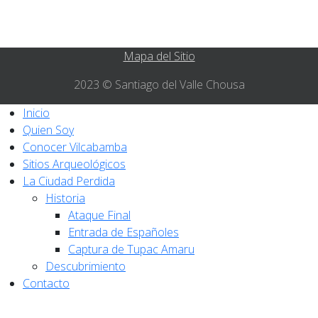
Mapa del Sitio
2023 © Santiago del Valle Chousa
Inicio
Quien Soy
Conocer Vilcabamba
Sitios Arqueológicos
La Ciudad Perdida
Historia
Ataque Final
Entrada de Españoles
Captura de Tupac Amaru
Descubrimiento
Contacto