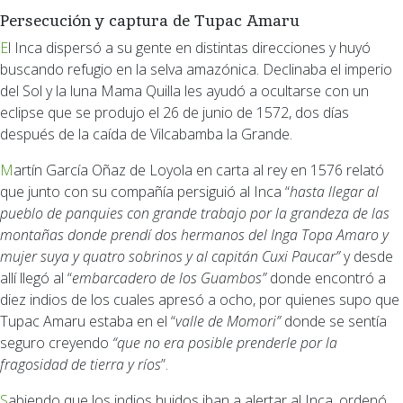
Persecución y captura de Tupac Amaru
El Inca dispersó a su gente en distintas direcciones y huyó
buscando refugio en la selva amazónica. Declinaba el imperio
del Sol y la luna Mama Quilla les ayudó a ocultarse con un
eclipse que se produjo el 26 de junio de 1572, dos días
después de la caída de Vilcabamba la Grande.
Martín García Oñaz de Loyola en carta al rey en 1576 relató
que junto con su compañía persiguió al Inca “
hasta llegar al
pueblo de panquies con grande trabajo por la grandeza de las
montañas donde prendí dos hermanos del Inga Topa Amaro y
mujer suya y quatro sobrinos y al capitán Cuxi Paucar”
y desde
allí llegó al “
embarcadero de los Guambos”
donde encontró a
diez indios de los cuales apresó a ocho, por quienes supo que
Tupac Amaru estaba en el “
valle de Momori”
donde se sentía
seguro creyendo
“que no era posible prenderle por la
fragosidad de tierra y ríos
”.
Sabiendo que los indios huidos iban a alertar al Inca, ordenó