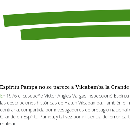
Espíritu Pampa no se parece a Vilcabamba la Grande
En 1976 el cusqueño Víctor Angles Vargas inspeccionó Espíritu Pampa, por encargo del Patronato Arqueológico del Cusco, y observó que las características del lugar eran muy diferentes a
las descripciones históricas de Hatun Vilcabamba. También el 
contraria, compartida por investigadores de prestigio naciona
Grande en Espíritu Pampa; y tal vez por influencia del error ca
realidad.