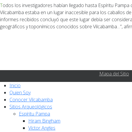
Todos los investigadores habían llegado hasta Espíritu Pampa con mulas y caballos siguiendo el curso del río Concebidaioc; mientras que, de acuerdo con la documentación histórica, Hatun
Vilcabamba estaba en un lugar inaccesible para los caballos de
informes recibidos concluyó que este lugar debía ser conside
geográficos y toponímicos conocidos sobre Vilcabamba…”, afir
Mapa del Sitio
Inicio
Quien Soy
Conocer Vilcabamba
Sitios Arqueológicos
Espíritu Pampa
Hiram Bingham
Víctor Angles