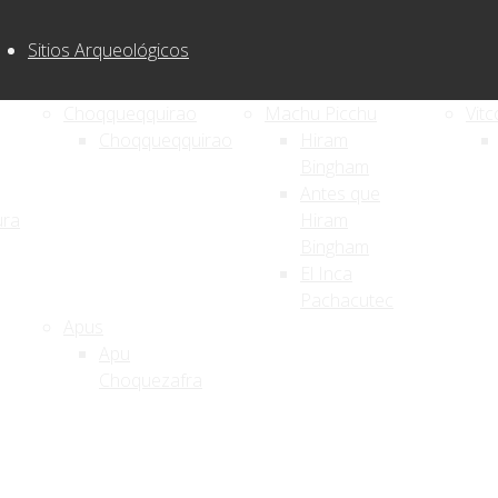
Sitios Arqueológicos
Choqqueqquirao
Machu Picchu
Vitc
Choqqueqquirao
Hiram
Bingham
Antes que
ura
Hiram
Bingham
El Inca
Pachacutec
Apus
Apu
Choquezafra