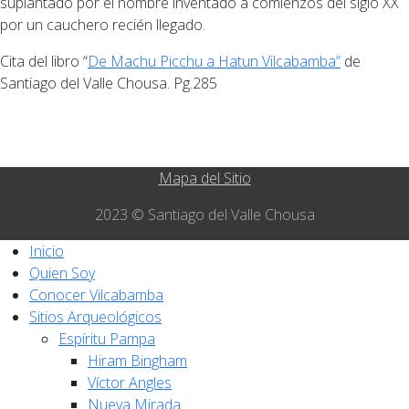
suplantado por el nombre inventado a comienzos del siglo XX
por un cauchero recién llegado.
Cita del libro “
De Machu Picchu a Hatun Vilcabamba”
de
Santiago del Valle Chousa. Pg.285
Mapa del Sitio
2023 © Santiago del Valle Chousa
Inicio
Quien Soy
Conocer Vilcabamba
Sitios Arqueológicos
Espíritu Pampa
Hiram Bingham
Víctor Angles
Nueva Mirada