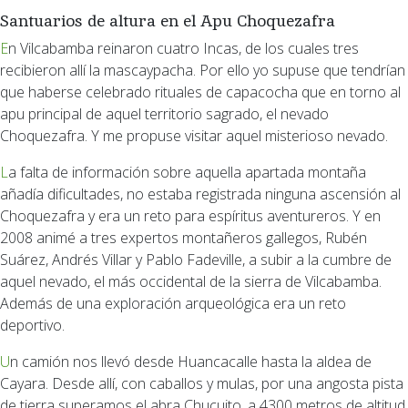
Santuarios de altura en el Apu Choquezafra
En Vilcabamba reinaron cuatro Incas, de los cuales tres
recibieron allí la mascaypacha. Por ello yo supuse que tendrían
que haberse celebrado rituales de capacocha que en torno al
apu principal de aquel territorio sagrado, el nevado
Choquezafra. Y me propuse visitar aquel misterioso nevado.
La falta de información sobre aquella apartada montaña
añadía dificultades, no estaba registrada ninguna ascensión al
Choquezafra y era un reto para espíritus aventureros. Y en
2008 animé a tres expertos montañeros gallegos, Rubén
Suárez, Andrés Villar y Pablo Fadeville, a subir a la cumbre de
aquel nevado, el más occidental de la sierra de Vilcabamba.
Además de una exploración arqueológica era un reto
deportivo.
Un camión nos llevó desde Huancacalle hasta la aldea de
Cayara. Desde allí, con caballos y mulas, por una angosta pista
de tierra superamos el abra Chucuito, a 4300 metros de altitud,